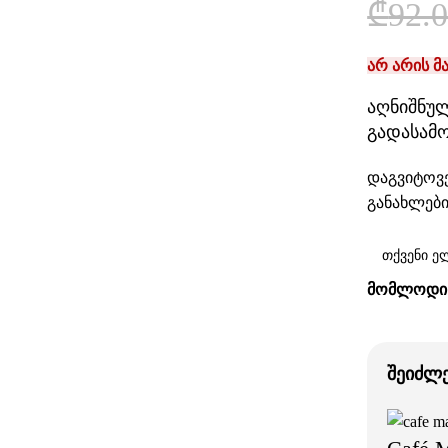
₾
92.
არ არის მ
აღნიშნულ
გადასამ
დაგვიტოვე
განახლები
ᲛᲝᲛᲚᲝᲓᲘᲜ
შეიძლ