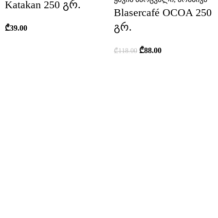
Katakan 250 გრ.
Blasercafé OCOA 250
გრ.
₾
39.00
₾
88.00
₾
118.00