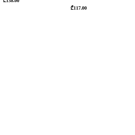
₾
138.00
₾
117.00