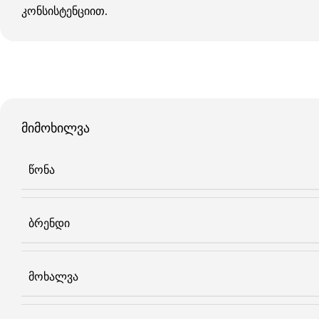
კონსისტენციით.
მიმოხილვა
ᲬᲝᲜᲐ
ᲑᲠᲔᲜᲓᲘ
ᲛᲝᲮᲐᲚᲕᲐ