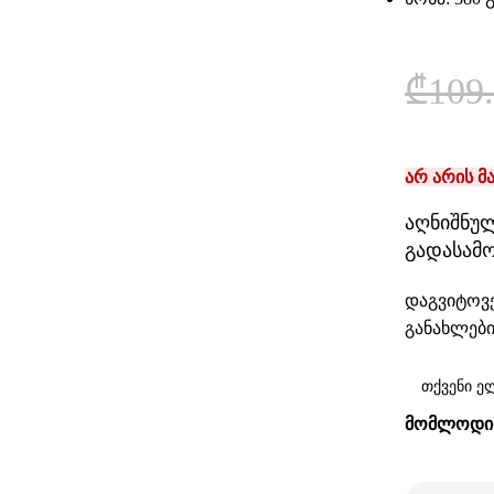
₾
109
არ არის მ
აღნიშნულ
გადასამ
დაგვიტოვე
განახლები
ᲛᲝᲛᲚᲝᲓᲘᲜ