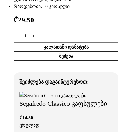
რაოდენობა: 10 კაფსულა
₾
29.50
ᲙᲐᲚᲐᲗᲐᲨᲘ ᲓᲐᲛᲐᲢᲔᲑᲐ
ᲨᲔᲫᲔᲜᲐ
შეიძლება დაგაინტერესოთ:
Segafredo Classico კაფსულები
₾
14.50
ვრცლად