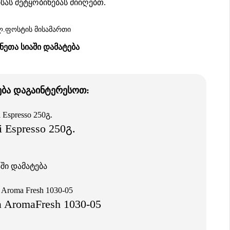
სას შეტყობინებას მიიღებთ.
ᲔᲗᲐ ᲡᲘᲐᲨᲘ ᲓᲐᲛᲐᲢᲔᲑᲐ
ება დაგაინტერესოთ:
i Espresso 250გ.
ში დამატება
a AromaFresh 1030-05