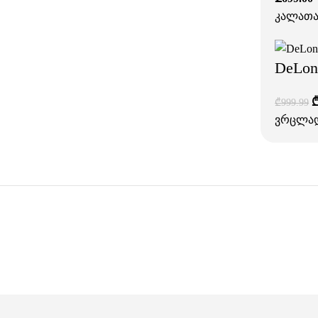
კალათა
DeLon
₾
999.99
ვრცლა