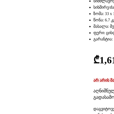
სიმძლავრე:
სიხშირე/ძა
ზომა: 33 x 1
წონა: 6.7 კ
მასალა: მ
ფერი: ცი
გარანტია:
₾
1,6
არ არის მ
აღნიშნულ
გადასამ
დაგვიტოვე