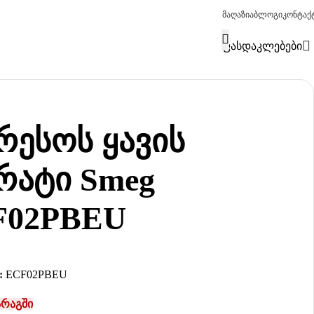
მაღაზია
ბლოგი
კონტაქ
ფასდაკლებები
რესოს ყავის
რატი Smeg
F02PBEU
:
ECF02PBEU
არაგში