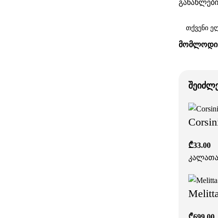
განახლები
ᲛᲝᲛᲚᲝᲓᲘᲜ
შეიძლ
Corsin
₾
33.00
კალათა
Melitt
₾
699.00