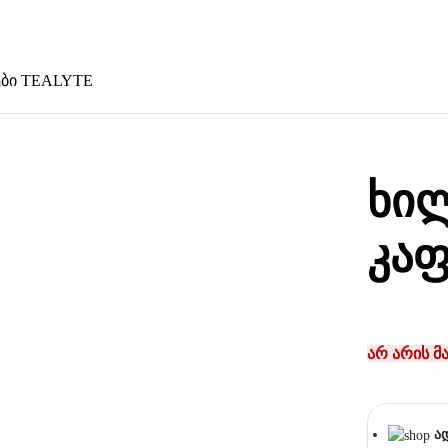
ები TEALYTE
ხილ
კა
არ არის მ
ა