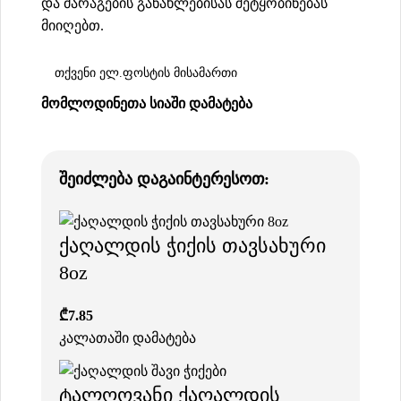
და მარაგების განახლებისას შეტყობინებას
მიიღებთ.
ᲛᲝᲛᲚᲝᲓᲘᲜᲔᲗᲐ ᲡᲘᲐᲨᲘ ᲓᲐᲛᲐᲢᲔᲑᲐ
შეიძლება დაგაინტერესოთ:
ქაღალდის ჭიქის თავსახური
8oz
₾
7.85
კალათაში დამატება
ტალღოვანი ქაღალდის