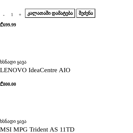
ᲙᲐᲚᲐᲗᲐᲨᲘ ᲓᲐᲛᲐᲢᲔᲑᲐ
ᲨᲔᲫᲔᲜᲐ
₾
699.99
ხსნადი ყავა
LENOVO IdeaCentre AIO
₾
800.00
ხსნადი ყავა
MSI MPG Trident AS 11TD