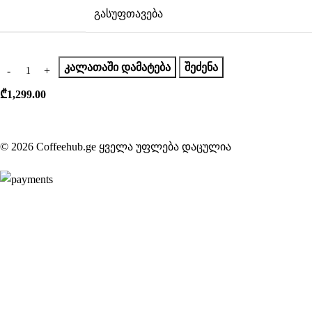
გასუფთავება
ᲙᲐᲚᲐᲗᲐᲨᲘ ᲓᲐᲛᲐᲢᲔᲑᲐ
ᲨᲔᲫᲔᲜᲐ
₾
1,299.00
© 2026 Coffeehub.ge ყველა უფლება დაცულია