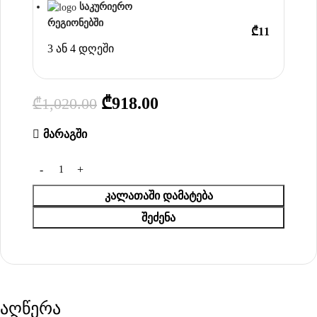
საკურიერო
რეგიონებში
₾11
3 ან 4 დღეში
₾
918.00
₾
1,020.00
მარაგში
ᲙᲐᲚᲐᲗᲐᲨᲘ ᲓᲐᲛᲐᲢᲔᲑᲐ
ᲨᲔᲫᲔᲜᲐ
აღწერა