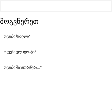
მოგვწერეთ