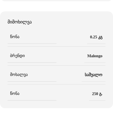
მიმოხილვა
ᲬᲝᲜᲐ
0.25 კგ
ᲑᲠᲔᲜᲓᲘ
Malongo
ᲛᲝᲮᲐᲚᲕᲐ
საშუალო
ᲬᲝᲜᲐ
250 გ.