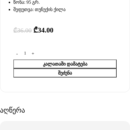
წონა: 95 გრ.
შეფუთვა: თუნუქის ქილა
₾
34.00
₾
36.00
ᲙᲐᲚᲐᲗᲐᲨᲘ ᲓᲐᲛᲐᲢᲔᲑᲐ
ᲨᲔᲫᲔᲜᲐ
აღწერა