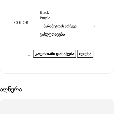
Black
Purple
COLOR
გასუფთავება
ᲙᲐᲚᲐᲗᲐᲨᲘ ᲓᲐᲛᲐᲢᲔᲑᲐ
ᲨᲔᲫᲔᲜᲐ
აღწერა