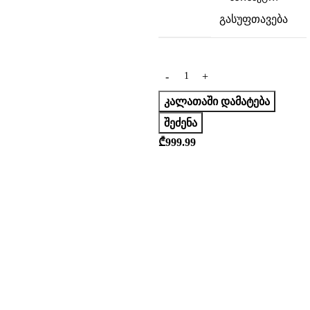
გასუფთავება
ᲙᲐᲚᲐᲗᲐᲨᲘ ᲓᲐᲛᲐᲢᲔᲑᲐ
ᲨᲔᲫᲔᲜᲐ
₾
999.99